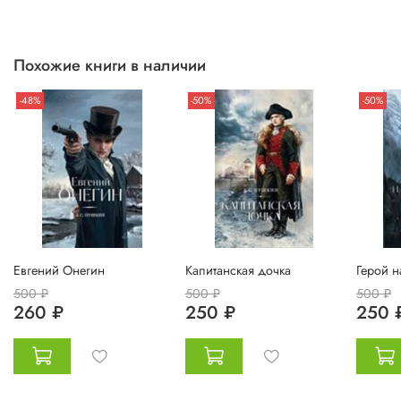
Похожие книги в наличии
-48%
-50%
-50%
Евгений Онегин
Капитанская дочка
Герой 
500 ₽
500 ₽
500 ₽
260 ₽
250 ₽
250 