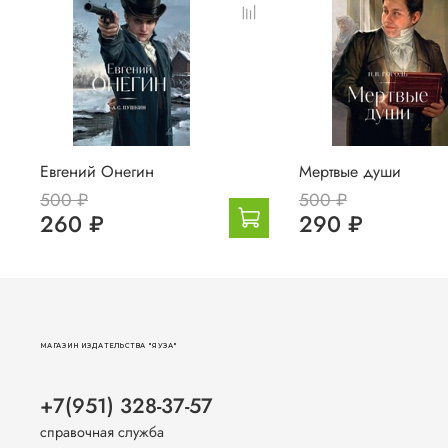
Евгений Онегин
Мертвые души
500 ₽
500 ₽
260 ₽
290 ₽
МАГАЗИН ИЗДАТЕЛЬСТВА "ЯУЗА"
+7(951) 328-37-57
справочная служба