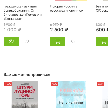
Гражданская авиация
История России в
Быт и т
Великобритании: От
рассказах и картинках
XIX век
бипланов до «Кометы» и
«Конкорда»
1 900 ₽
6 950 ₽
800 ₽
1 000 ₽
2 500 ₽
500 
Вам может понравиться
-36%
-55%
-69%
Нет в наличии
Н