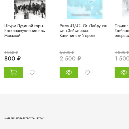
Штурм Лудиной горы.
Ржев 41/42. От «Тайфуна»
Подвиг 
Контрнаступление под
до «Зейдлица».
Любанск
Москвой
Калининский фронт
операц
1 250 ₽
5 600 ₽
4 800 
800 ₽
2 500 ₽
1 50
МАГАЗИН ИЗДАТЕЛЬСТВА "ЯУЗА"