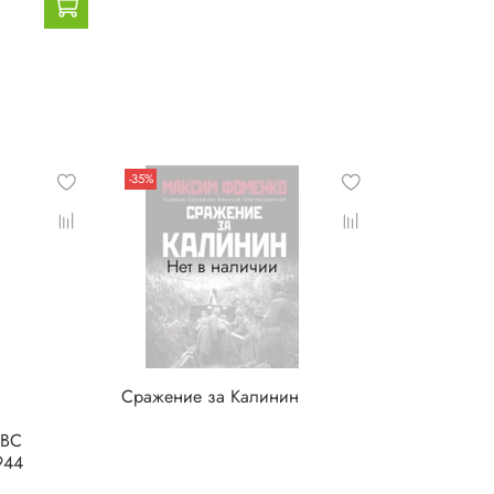
-35%
Нет в наличии
Сражение за Калинин
ВВС
944