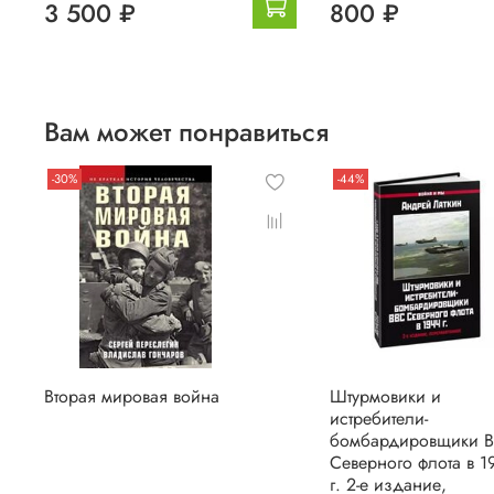
3 500 ₽
800 ₽
Вам может понравиться
-30%
-44%
Вторая мировая война
Штурмовики и
истребители-
бомбардировщики 
Северного флота в 1
г. 2-е издание,