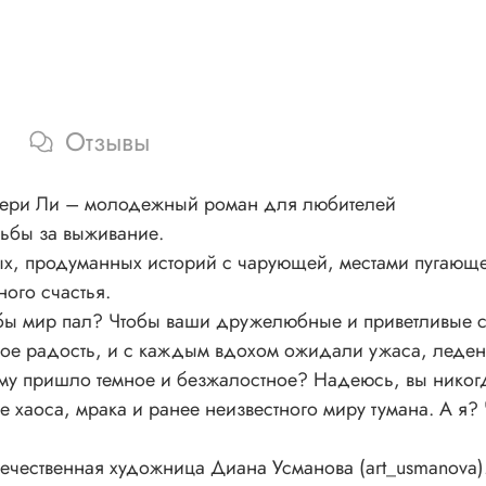
Отзывы
Мери Ли – молодежный роман для любителей
рьбы за выживание.
ых, продуманных историй с чарующей, местами пугающ
ого счастья.
тобы мир пал? Чтобы ваши дружелюбные и приветливые
кое радость, и с каждым вдохом ожидали ужаса, леденя
му пришло темное и безжалостное? Надеюсь, вы никогда
 хаоса, мрака и ранее неизвестного миру тумана. А я? 
чественная художница Диана Усманова (art_usmanova)