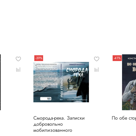
-39%
-41%
Сморода-река. Записки
По обе ст
добровольно
мобилизованного