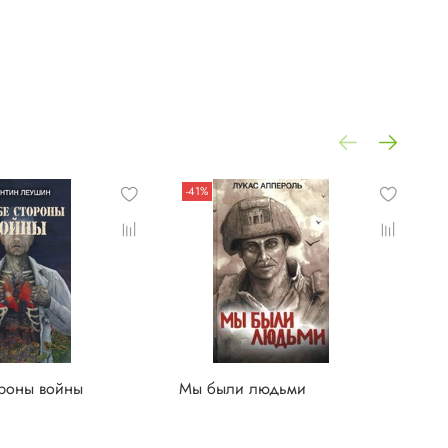
-41%
ороны войны
Мы были людьми
М