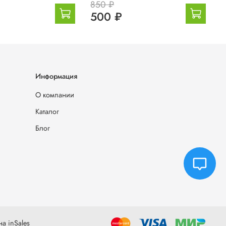
850 ₽
8
500 ₽
Информация
О компании
Каталог
Блог
а inSales